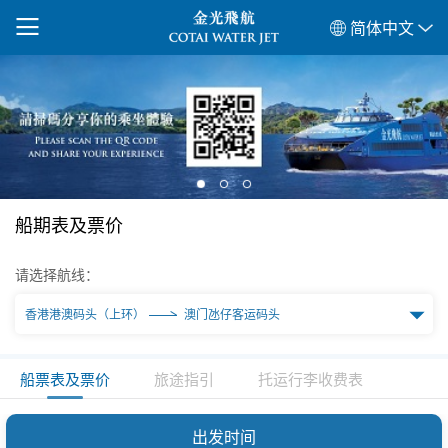
简体中文
船期表及票价
请选择航线：
香港港澳码头（上环）
澳门氹仔客运码头
船票表及票价
旅途指引
托运行李收费表
出发时间