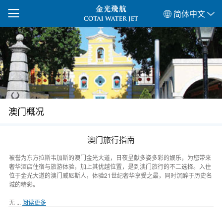
简体中文
澳门概况
澳门旅行指南
被誉为东方拉斯韦加斯的澳门金光大道，日夜呈献多姿多彩的娱乐，为您带来
奢华酒店住宿与旅游体验，加上其优越位置，是到澳门旅行的不二选择。入住
位于金光大道的澳门威尼斯人，体验21世纪奢华享受之最，同时沉醉于历史名
城的精彩。
无 ...
阅读更多