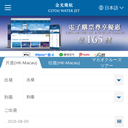
日本語
マカオクルーズ
往復
(HK-Macau)
片道
(HK-Macau)
ツアー
出発
到着
ご出発