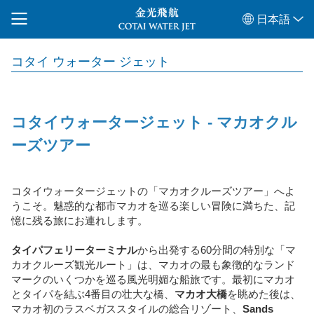
日本語
コタイ ウォーター ジェット
コタイウォータージェット - マカオクル
ーズツアー
コタイウォータージェットの「マカオクルーズツアー」へよ
うこそ。魅惑的な都市マカオを巡る楽しい冒険に満ちた、記
憶に残る旅にお連れします。
タイパフェリーターミナル
から出発する60分間の特別な「マ
カオクルーズ観光ルート」は、マカオの最も象徴的なランド
マークのいくつかを巡る風光明媚な船旅です。最初にマカオ
とタイパを結ぶ4番目の壮大な橋、
マカオ大橋
を眺めた後は、
マカオ初のラスベガススタイルの総合リゾート、
Sands