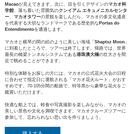
Macao
が見えてきます。次に、目を引くデザインの
マカオ科
学館
、落ち着いた雰囲気の
クンイアム エキュメニカルセンタ
ー
、
マカオタワー
の景観を楽しんだら、マカオの多文化遺産
を代表する大切なランドマークである歴史的な
Portas do
Entendimento
を通過します。
マカオと横琴の間の絵のように美しい海域「
Shaptsz Moon
」
に到着したところで、ツアーは終了します。帰路では、世界
最長の橋梁トンネルシステムである
港珠澳大橋
の壮大さを間
近で眺めることができます。
特別な体験をお探しの方には、マカオの公式花火大会の日程
に合わせて指定日に運航される「マカオ花火ルート」がおす
すめです。70-105分間の船旅で、特等席から豪華な花火をご
鑑賞いただけます。
快適な船上では、軽食や写真撮影を楽しみながら、マカオの
美しい景色や文化を満喫できます。マカオクルーズツアーに
参加して、忘れられない思い出を作りましょう。
購入する