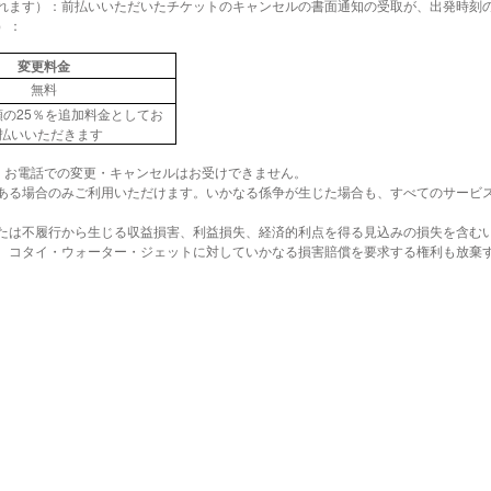
れます）：前払いいただいたチケットのキャンセルの書面通知の受取が、出発時刻
）：
変更料金
無料
額の25％を追加料金としてお
払いいただきます
。お電話での変更・キャンセルはお受けできません。
ある場合のみご利用いただけます。いかなる係争が生じた場合も、すべてのサービ
たは不履行から生じる収益損害、利益損失、経済的利点を得る見込みの損失を含むい
、コタイ・ウォーター・ジェットに対していかなる損害賠償を要求する権利も放棄