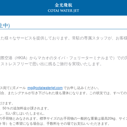
止中)
えた様々なサービスを提供しております。常駐の専属スタッフが、お客
際空港（HKIA）からマカオのタイパ・フェリーターミナルまで）での
てストレスフリーで思い出に残るご旅行を実現いたします。
ビス宛てにEメール
mg@cotaiwaterjet.com
でお申し込みください。
場合、またシグナルが引き下げられた後も運休になります。この状況では、すべての
だけます。
は、50％の追加料金が課されます。
し、払い戻しはいたしません。
物とみなされます。標準サイズのお手荷物の一般的な重量は最高20kg、サイズは76cm
ト等）をご希望になる場合は、手数料をその場でお支払いいただきます。