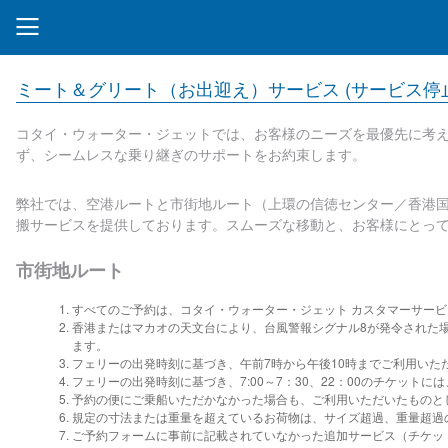
ミート＆グリート（お出迎え）サービス (サービス停
コタイ・ウォーター・ジェットでは、お客様のニーズを最優先に考
ず、シームレスな乗り継ぎのサポートをお約束します。
弊社では、空港ルートと市街地ルート（上環の信徳センター／香港国
搬サービスを提供しております。スムーズな移動と、お客様にとっ
市街地ルート
すべてのご予約は、コタイ・ウォーター・ジェット カスタマーサー
香港またはマカオの天文台により、台風警報シグナル8が発令された
ます。
フェリーの出発時刻に基づき、午前7時から午後10時までご利用いた
フェリーの出発時刻に基づき、7:00～7：30、22：00のチケットに
予約の便にご乗船いただかなかった場合も、ご利用いただいたものと
規定の寸法または重量を超えているお荷物は、サイズ超過、重量超過の手荷
ご予約フォームに事前に記載されていなかった追加サービス（チケッ